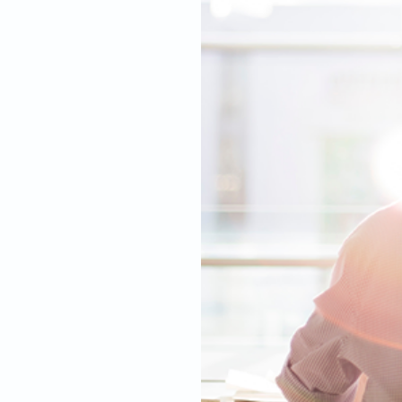
se par le
bien-être des
llent
, dont celui de leurs
 ce double but :
tions
et le développement
des collaborateurs, des
rateurs
au travers de de
s un contexte pacifié et