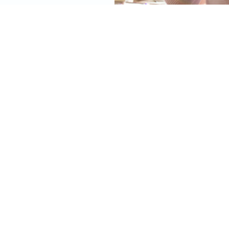
NOS MISSIONS SONT PORTÉES PAR
DEUX PRINCIPES FORTS
1. L'expertise
Nous nous situons
à la croisée de l'expertise de
l’accompagnement et et de celle du métier de
dirigeant,
dont nous sommes des professionnels
expérimentés.
3. Des relations de confiance
Nos accompagnements permettent le
développement de
relations de confiance, solides