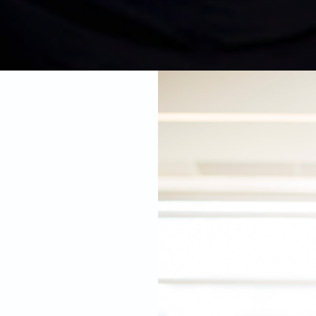
ssons les
défis des
es vécus. Dirigeants, notre
ous et vos équipes
, vers
 pour développer
votre sérénité.
onvaincus que la