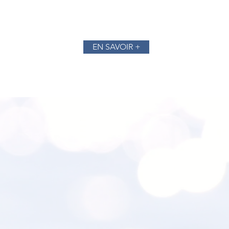
et durables.
EN SAVOIR +
EANTS,