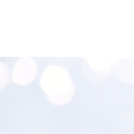
l
ancement et développement de startup.
Accompagnement d’acteurs institutionnels
dans
le développement de l’entrepreneuriat.
DIRIG