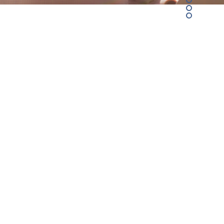
NOTRE EXPERTISE REPOSE SUR
TROIS LEVIERS
1.
Nos parcours professionnels ont fait de nous
des
dirigeants expérimentés
. Nous connaissons
les défis des dirigeants pour les avoir vécus.
2.
Nous mobilisons d
es savoirs multiples et
profonds
au service de nos clients.
3.
Nous gardons en permanence l’esprit ouvert
à la différence, à la nouveauté, et à la
capacité
de penser en-dehors du cadre
.