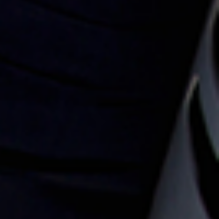
mpagner
horizons