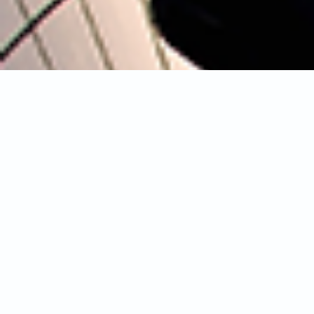
QUI NOUS SOMMES
Dirigeants passionnés, nous connai
dirigeants,
pour les avoir nous-mêm
mission est de
vous accompagner, v
une progression rapide et durable
,
conjointement vos performances et 
NOS CONVICTIONS
Dirigeants engagés, nous sommes c